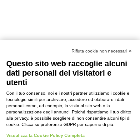
Rifiuta cookie non necessari ✕
Questo sito web raccoglie alcuni
dati personali dei visitatori e
utenti
Con il tuo consenso, noi e i nostri partner utilizziamo i cookie e
tecnologie simili per archiviare, accedere ed elaborare i dati
personali come, ad esempio, la visita al sito web o la
personalizzazione degli annunci. Poiché rispettiamo il tuo diritto
alla privacy, è possibile scegliere di non consentire alcuni tipi di
Prodotti
Interni
Smalti per Interni/Esterni
Esterni
cookie. Clicca su preferenze GDPR per saperne di più.
Oikos
Visualizza la Cookie Policy Completa
Dichiarazioni Cam
Chi siamo
Academy
Sostenibilità
Showroom