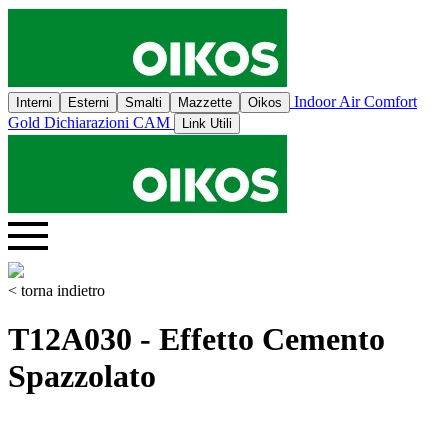
Indoor Air Comfort
Interni
Esterni
Smalti
Mazzette
Oikos
Gold
Dichiarazioni CAM
Link Utili
< torna indietro
T12A030 - Effetto Cemento
Spazzolato