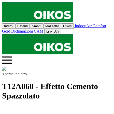
Indoor Air Comfort
Interni
Esterni
Smalti
Mazzette
Oikos
Gold
Dichiarazioni CAM
Link Utili
< torna indietro
T12A060 - Effetto Cemento
Spazzolato