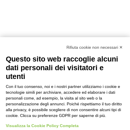
Rifiuta cookie non necessari ✕
Questo sito web raccoglie alcuni
dati personali dei visitatori e
utenti
Con il tuo consenso, noi e i nostri partner utilizziamo i cookie e
tecnologie simili per archiviare, accedere ed elaborare i dati
personali come, ad esempio, la visita al sito web o la
personalizzazione degli annunci. Poiché rispettiamo il tuo diritto
alla privacy, è possibile scegliere di non consentire alcuni tipi di
Prodotti
Interni
Smalti per Interni/Esterni
Esterni
cookie. Clicca su preferenze GDPR per saperne di più.
Oikos
Visualizza la Cookie Policy Completa
Dichiarazioni Cam
Chi siamo
Academy
Sostenibilità
Showroom