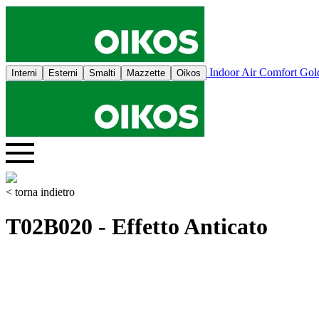
Indoor Air Comfort Go
Interni
Esterni
Smalti
Mazzette
Oikos
< torna indietro
T02B020 - Effetto Anticato