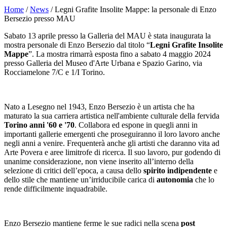
Home
/
News
/ Legni Grafite Insolite Mappe: la personale di Enzo
Bersezio presso MAU
Sabato 13 aprile presso la Galleria del MAU è stata inaugurata la
mostra personale di Enzo Bersezio dal titolo “
Legni Grafite Insolite
Mappe
”. La mostra rimarrà esposta fino a sabato 4 maggio 2024
presso Galleria del Museo d'Arte Urbana e Spazio Garino, via
Rocciamelone 7/C e 1/I Torino.
Nato a Lesegno nel 1943, Enzo Bersezio è un artista che ha
maturato la sua carriera artistica nell'ambiente culturale della fervida
Torino anni '60 e '70
. Collabora ed espone in quegli anni in
importanti gallerie emergenti che proseguiranno il loro lavoro anche
negli anni a venire. Frequenterà anche gli artisti che daranno vita ad
Arte Povera e aree limitrofe di ricerca. Il suo lavoro, pur godendo di
unanime considerazione, non viene inserito all’interno della
selezione di critici dell’epoca, a causa dello
spirito indipendente
e
dello stile che mantiene un’irriducibile carica di
autonomia
che lo
rende difficilmente inquadrabile.
Enzo Bersezio mantiene ferme le sue radici nella scena
post