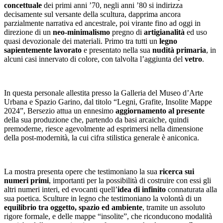
concettuale
dei primi anni ’70, negli anni ’80 si indirizza
decisamente sul versante della scultura, dapprima ancora
parzialmente narrativa ed ancestrale, poi virante fino ad oggi in
direzione di un
neo-minimalismo
pregno di
artigianalità
ed uso
quasi devozionale dei materiali. Primo tra tutti un
legno
sapientemente lavorato
e presentato nella sua
nudità primaria
, in
alcuni casi innervato di colore, con talvolta l’aggiunta del
vetro
.
In questa personale allestita presso la Galleria del Museo d’Arte
Urbana e Spazio Garino, dal titolo “Legni, Grafite, Insolite Mappe
2024”, Bersezio attua un ennesimo
aggiornamento al presente
della sua produzione che, partendo da basi arcaiche, quindi
premoderne, riesce agevolmente ad esprimersi nella dimensione
della post-modernità, la cui cifra stilistica generale è aniconica.
La mostra presenta opere che testimoniano la sua
ricerca sui
numeri primi
, importanti per la possibilità di costruire con essi gli
altri numeri interi, ed evocanti quell’
idea di infinito
connaturata alla
sua poetica. Sculture in legno che testimoniano la volontà di un
equilibrio tra oggetto, spazio ed ambiente
, tramite un assoluto
rigore formale, e delle mappe “insolite”, che riconducono modalità