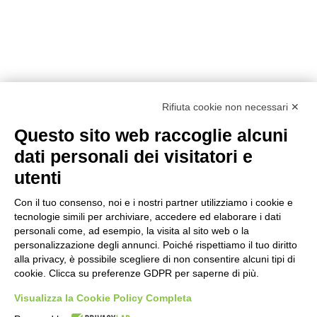
Rifiuta cookie non necessari ✕
Questo sito web raccoglie alcuni
dati personali dei visitatori e
utenti
Con il tuo consenso, noi e i nostri partner utilizziamo i cookie e
tecnologie simili per archiviare, accedere ed elaborare i dati
personali come, ad esempio, la visita al sito web o la
personalizzazione degli annunci. Poiché rispettiamo il tuo diritto
alla privacy, è possibile scegliere di non consentire alcuni tipi di
Prodotti
Interni
Smalti per Interni/Esterni
Esterni
cookie. Clicca su preferenze GDPR per saperne di più.
Oikos
Visualizza la Cookie Policy Completa
Dichiarazioni Cam
Chi siamo
Academy
Sostenibilità
Showroom
Lavora con noi