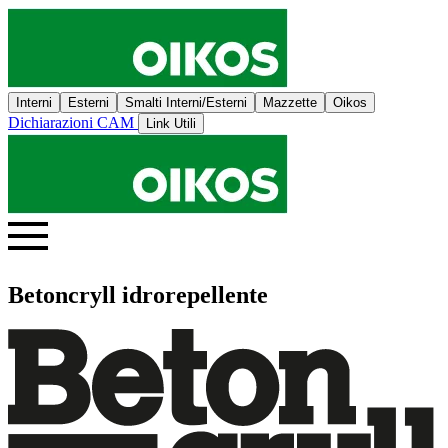
Interni
Esterni
Smalti Interni/Esterni
Mazzette
Oikos
Dichiarazioni CAM
Link Utili
Betoncryll idrorepellente