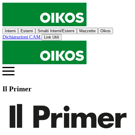
Interni
Esterni
Smalti Interni/Esterni
Mazzette
Oikos
Dichiarazioni CAM
Link Utili
Il Primer