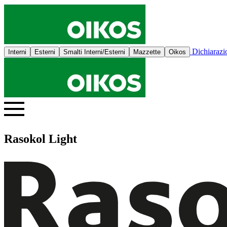
Dichiaraz
Interni
Esterni
Smalti Interni/Esterni
Mazzette
Oikos
Rasokol Light