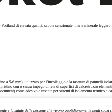
rtland di elevata qualità, sabbie selezionate, inerte minerale leggero a 
no a 5-6 mm), utilizzato per l’incollaggio e la rasatura di pannelli isolanti
rispristino con o senza impego di rete di superfici di calcestruzzo elemen
 Document) come adesivo e rasante per sistemi di isolamento termico a
iente e la salute delle persone che vivono quotidianamente negli spazi c