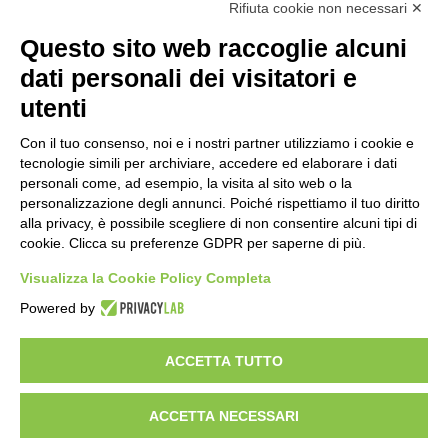
Rifiuta cookie non necessari ✕
Questo sito web raccoglie alcuni
dati personali dei visitatori e
utenti
Con il tuo consenso, noi e i nostri partner utilizziamo i cookie e
tecnologie simili per archiviare, accedere ed elaborare i dati
personali come, ad esempio, la visita al sito web o la
personalizzazione degli annunci. Poiché rispettiamo il tuo diritto
alla privacy, è possibile scegliere di non consentire alcuni tipi di
Prodotti
Interni
Smalti per Interni/Esterni
Esterni
cookie. Clicca su preferenze GDPR per saperne di più.
Oikos
Dichiarazioni Cam
Chi siamo
Academy
Sostenibilità
Showroom
Visualizza la Cookie Policy Completa
Lavora con noi
Powered by
Link Utili
News
Rivenditori
My Oikos
Contatti
Iscriviti alla newsletter
ACCETTA TUTTO
© Copyright 2026. OIKOS PAINT S.R.L.
Sede legale in Gatteo (FC), Via Cherubini n. 2 - Cap. Soc.euro
1.510.000,00 € i.v. - C.F. e P.IVA 04969870270 - Numero di
ACCETTA NECESSARI
iscrizione al Registro delle imprese di Forlì-Cesena: REA FO -
446356