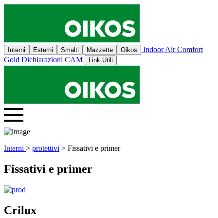
Indoor Air Comfort
Interni
Esterni
Smalti
Mazzette
Oikos
Gold
Dichiarazioni CAM
Link Utili
Interni
>
protettivi
> Fissativi e primer
Fissativi e primer
Crilux