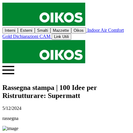
Indoor Air Comfort
Interni
Esterni
Smalti
Mazzette
Oikos
Gold
Dichiarazioni CAM
Link Utili
Rassegna stampa | 100 Idee per
Ristrutturare: Supermatt
5/12/2024
rassegna