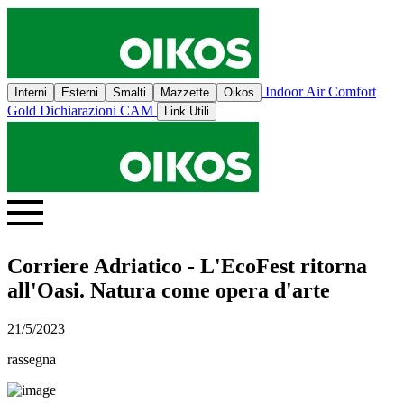
Indoor Air Comfort
Interni
Esterni
Smalti
Mazzette
Oikos
Gold
Dichiarazioni CAM
Link Utili
Corriere Adriatico - L'EcoFest ritorna
all'Oasi. Natura come opera d'arte
21/5/2023
rassegna