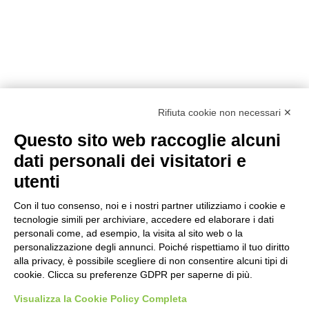
Rifiuta cookie non necessari ✕
Questo sito web raccoglie alcuni
dati personali dei visitatori e
utenti
Con il tuo consenso, noi e i nostri partner utilizziamo i cookie e
tecnologie simili per archiviare, accedere ed elaborare i dati
personali come, ad esempio, la visita al sito web o la
personalizzazione degli annunci. Poiché rispettiamo il tuo diritto
alla privacy, è possibile scegliere di non consentire alcuni tipi di
Prodotti
Interni
Smalti per Interni/Esterni
Esterni
cookie. Clicca su preferenze GDPR per saperne di più.
Oikos
Dichiarazioni Cam
Chi siamo
Academy
Sostenibilità
Showroom
Visualizza la Cookie Policy Completa