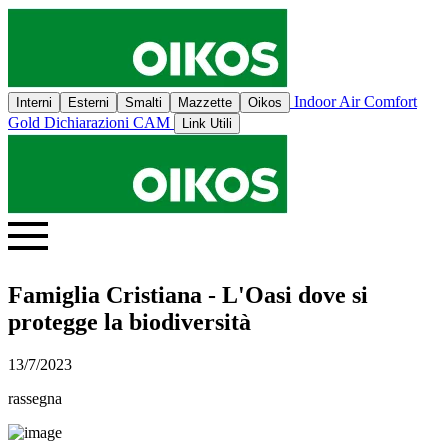
Indoor Air Comfort
Interni
Esterni
Smalti
Mazzette
Oikos
Gold
Dichiarazioni CAM
Link Utili
Famiglia Cristiana - L'Oasi dove si
protegge la biodiversità
13/7/2023
rassegna