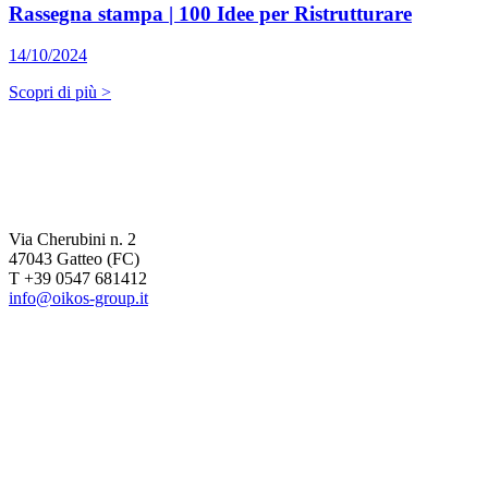
Rassegna stampa | 100 Idee per Ristrutturare
14/10/2024
Scopri di più >
Via Cherubini n. 2
47043 Gatteo (FC)
T +39 0547 681412
info@oikos-group.it