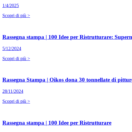
1/4/2025
Scopri di più >
Rassegna stampa | 100 Idee per Ristrutturare: Super
5/12/2024
Scopri di più >
Rassegna Stampa | Oikos dona 30 tonnellate di pitture 
28/11/2024
Scopri di più >
Rassegna stampa | 100 Idee per Ristrutturare