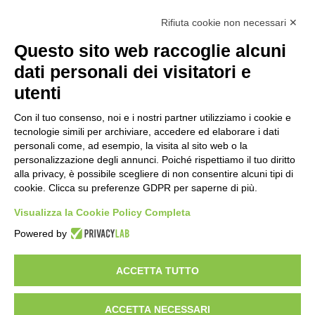
Rifiuta cookie non necessari ✕
Questo sito web raccoglie alcuni
dati personali dei visitatori e
utenti
Con il tuo consenso, noi e i nostri partner utilizziamo i cookie e
tecnologie simili per archiviare, accedere ed elaborare i dati
personali come, ad esempio, la visita al sito web o la
personalizzazione degli annunci. Poiché rispettiamo il tuo diritto
alla privacy, è possibile scegliere di non consentire alcuni tipi di
Prodotti
Interni
Smalti per Interni/Esterni
Esterni
cookie. Clicca su preferenze GDPR per saperne di più.
Oikos
Dichiarazioni Cam
Chi siamo
Academy
Sostenibilità
Showroom
Visualizza la Cookie Policy Completa
Lavora con noi
Powered by
Link Utili
News
Rivenditori
My Oikos
Contatti
Iscriviti alla newsletter
ACCETTA TUTTO
© Copyright 2026. OIKOS PAINT S.R.L.
Sede legale in Gatteo (FC), Via Cherubini n. 2 - Cap. Soc.euro
1.510.000,00 € i.v. - C.F. e P.IVA 04969870270 - Numero di
ACCETTA NECESSARI
iscrizione al Registro delle imprese di Forlì-Cesena: REA FO -