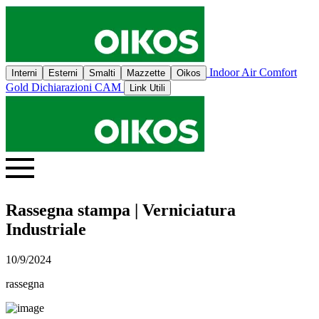
Indoor Air Comfort
Interni
Esterni
Smalti
Mazzette
Oikos
Gold
Dichiarazioni CAM
Link Utili
Rassegna stampa | Verniciatura
Industriale
10/9/2024
rassegna