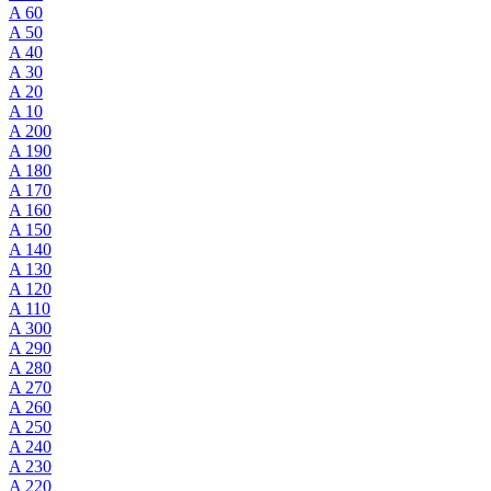
A 60
A 50
A 40
A 30
A 20
A 10
A 200
A 190
A 180
A 170
A 160
A 150
A 140
A 130
A 120
A 110
A 300
A 290
A 280
A 270
A 260
A 250
A 240
A 230
A 220