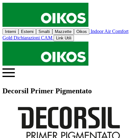
Indoor Air Comfort
Interni
Esterni
Smalti
Mazzette
Oikos
Gold
Dichiarazioni CAM
Link Utili
Decorsil Primer Pigmentato