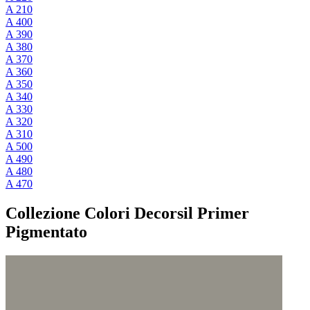
A 210
A 400
A 390
A 380
A 370
A 360
A 350
A 340
A 330
A 320
A 310
A 500
A 490
A 480
A 470
Collezione Colori Decorsil Primer
Pigmentato