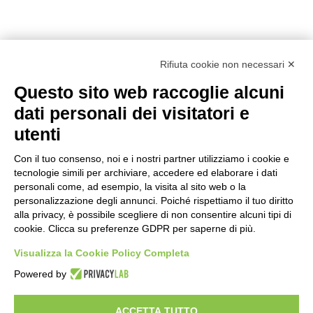
Rifiuta cookie non necessari ✕
Questo sito web raccoglie alcuni
dati personali dei visitatori e
utenti
Con il tuo consenso, noi e i nostri partner utilizziamo i cookie e
tecnologie simili per archiviare, accedere ed elaborare i dati
personali come, ad esempio, la visita al sito web o la
personalizzazione degli annunci. Poiché rispettiamo il tuo diritto
alla privacy, è possibile scegliere di non consentire alcuni tipi di
Prodotti
Interni
Smalti per Interni/Esterni
Esterni
cookie. Clicca su preferenze GDPR per saperne di più.
Oikos
Dichiarazioni Cam
Chi siamo
Academy
Sostenibilità
Showroom
Visualizza la Cookie Policy Completa
Lavora con noi
Powered by
Link Utili
News
Rivenditori
My Oikos
Contatti
Iscriviti alla newsletter
ACCETTA TUTTO