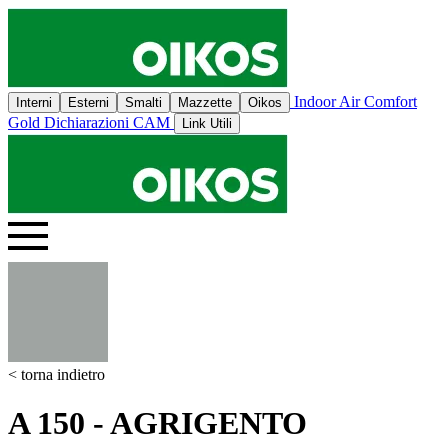
Indoor Air Comfort
Interni
Esterni
Smalti
Mazzette
Oikos
Gold
Dichiarazioni CAM
Link Utili
< torna indietro
A 150 - AGRIGENTO