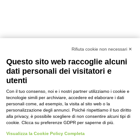
Rifiuta cookie non necessari ✕
Questo sito web raccoglie alcuni
dati personali dei visitatori e
utenti
Con il tuo consenso, noi e i nostri partner utilizziamo i cookie e
tecnologie simili per archiviare, accedere ed elaborare i dati
personali come, ad esempio, la visita al sito web o la
personalizzazione degli annunci. Poiché rispettiamo il tuo diritto
alla privacy, è possibile scegliere di non consentire alcuni tipi di
Prodotti
Interni
Smalti per Interni/Esterni
Esterni
cookie. Clicca su preferenze GDPR per saperne di più.
Oikos
Visualizza la Cookie Policy Completa
Dichiarazioni Cam
Chi siamo
Academy
Sostenibilità
Showroom
Lavora con noi