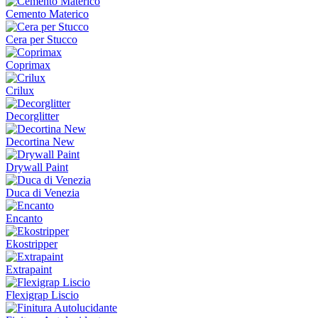
Cemento Materico
Cera per Stucco
Coprimax
Crilux
Decorglitter
Decortina New
Drywall Paint
Duca di Venezia
Encanto
Ekostripper
Extrapaint
Flexigrap Liscio