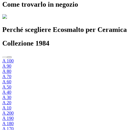
Come trovarlo in negozio
Perché scegliere
Ecosmalto per Ceramica
Collezione 1984
A 100
A 90
A 80
A 70
A 60
A 50
A 40
A 30
A 20
A 10
A 200
A 190
A 180
A 170