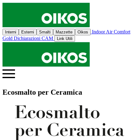
Indoor Air Comfort
Interni
Esterni
Smalti
Mazzette
Oikos
Gold
Dichiarazioni CAM
Link Utili
Ecosmalto per Ceramica