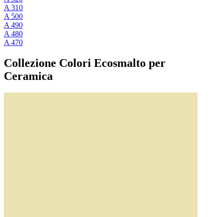
A 310
A 500
A 490
A 480
A 470
Collezione Colori Ecosmalto per
Ceramica