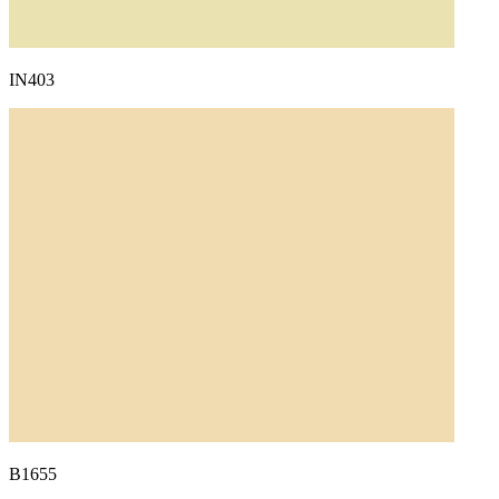
IN403
B1655